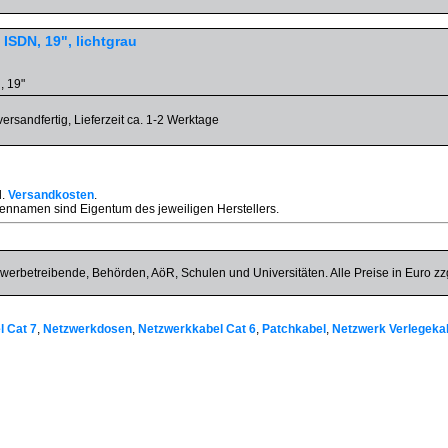
 ISDN, 19", lichtgrau
, 19"
versandfertig, Lieferzeit ca. 1-2 Werktage
l.
Versandkosten
.
nnamen sind Eigentum des jeweiligen Herstellers.
werbetreibende, Behörden, AöR, Schulen und Universitäten. Alle Preise in Euro zz
 Cat 7
,
Netzwerkdosen
,
Netzwerkkabel Cat 6
,
Patchkabel
,
Netzwerk Verlegeka