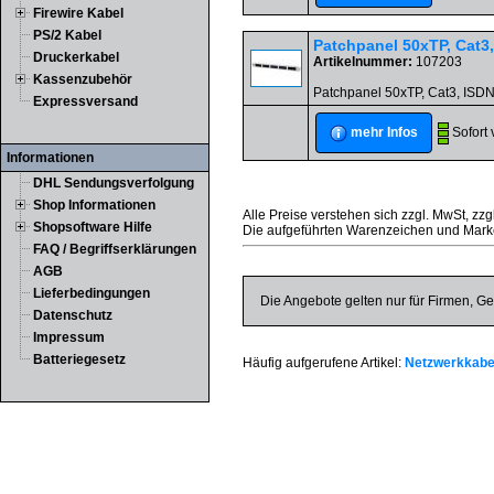
Firewire Kabel
PS/2 Kabel
Patchpanel 50xTP, Cat3,
Druckerkabel
Artikelnummer:
107203
Kassenzubehör
Patchpanel 50xTP, Cat3, ISDN
Expressversand
Sofort 
mehr Infos
Informationen
DHL Sendungsverfolgung
Shop Informationen
Alle Preise verstehen sich zzgl. MwSt, zzg
Shopsoftware Hilfe
Die aufgeführten Warenzeichen und Marke
FAQ / Begriffserklärungen
AGB
Lieferbedingungen
Die Angebote gelten nur für Firmen, Ge
Datenschutz
Impressum
Batteriegesetz
Häufig aufgerufene Artikel:
Netzwerkkabel