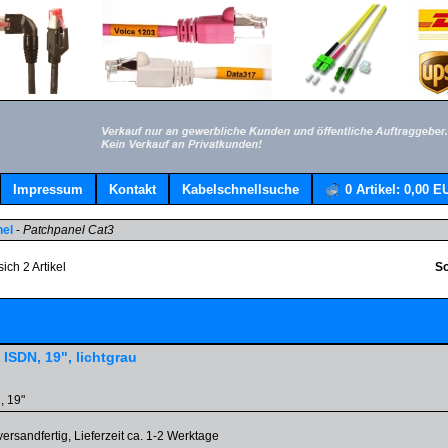
Impressum
Kontakt
Kabelschnellsuche
0
Artikel:
0,00 E
nel
-
Patchpanel Cat3
ich 2 Artikel
So
 ISDN, 19", lichtgrau
, 19"
versandfertig, Lieferzeit ca. 1-2 Werktage