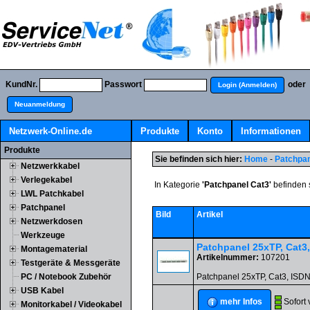
KundNr.
Passwort
oder
Login (Anmelden)
Neuanmeldung
Netzwerk-Online.de
Produkte
Konto
Informationen
Produkte
Sie befinden sich hier:
Home
-
Patchpa
Netzwerkkabel
Verlegekabel
In Kategorie
'Patchpanel Cat3'
befinden s
LWL Patchkabel
Patchpanel
Bild
Artikel
Netzwerkdosen
Werkzeuge
Patchpanel 25xTP, Cat3,
Montagematerial
Artikelnummer:
107201
Testgeräte & Messgeräte
PC / Notebook Zubehör
Patchpanel 25xTP, Cat3, ISDN
USB Kabel
Sofort 
mehr Infos
Monitorkabel / Videokabel