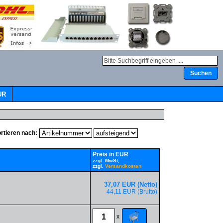
UR
rtieren nach:
Preis in EUR
zzgl. MwSt,
zzgl.
Versandkosten
37,07 EUR (Netto)
44,11 EUR (Brutto)
x