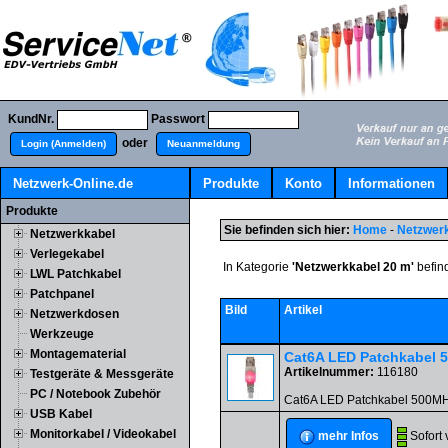
KundNr.
Passwort
oder
Login (Anmelden)
Neuanmeldung
Netzwerk-Online.de
Produkte
Konto
Informationen
Produkte
Sie befinden sich hier:
Home
-
Netzwer
Netzwerkkabel
Verlegekabel
In Kategorie
'Netzwerkkabel 20 m'
befind
LWL Patchkabel
Patchpanel
Bild
Artikel
Netzwerkdosen
Werkzeuge
Montagematerial
Cat6A LED Patchkabel 
Artikelnummer:
116180
Testgeräte & Messgeräte
PC / Notebook Zubehör
Cat6A LED Patchkabel 500MHz
USB Kabel
Monitorkabel / Videokabel
Sofort 
mehr Infos