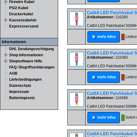
Firewire Kabel
PS/2 Kabel
Cat6A LED Patchkabel 
Druckerkabel
Artikelnummer:
116280
Kassenzubehör
Cat6A LED Patchkabel 500MHz 
Expressversand
Liefer
mehr Infos
Informationen
DHL Sendungsverfolgung
Cat6A LED Patchkabel 
Shop Informationen
Artikelnummer:
116380
Shopsoftware Hilfe
Cat6A LED Patchkabel 500MHz
FAQ / Begriffserklärungen
AGB
Liefer
mehr Infos
Lieferbedingungen
Datenschutz
Impressum
Cat6A LED Patchkabel 
Batteriegesetz
Artikelnummer:
116480
Cat6A LED Patchkabel 500MHz
Sofort 
mehr Infos
Cat6A LED Patchkabel 